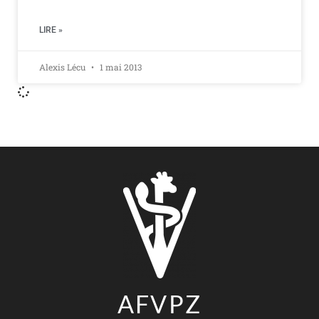
LIRE »
Alexis Lécu
1 mai 2013
AFVPZ