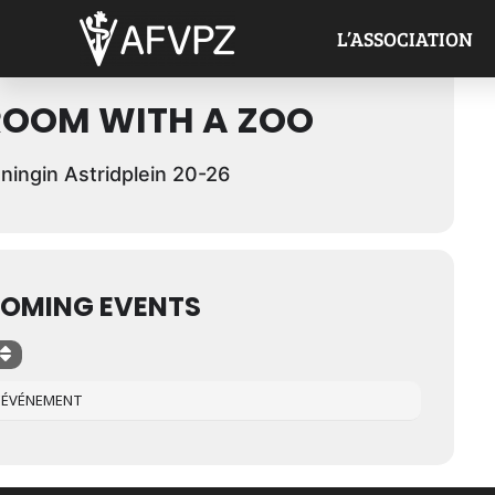
nements à cet endroit
L’ASSOCIATION
ROOM WITH A ZOO
ningin Astridplein 20-26
OMING EVENTS
D'ÉVÉNEMENT