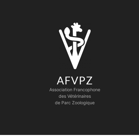
AFVPZ
Association Francophone
des Vétérinaires
de Parc Zoologique