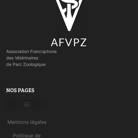
AFVPZ
Association Francophone
des Vétérinaires
de Parc Zoologique
NOS PAGES
Devenir membre
Mentions légales
Politique de