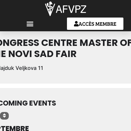
nements à cet endroit
ACCÈS MEMBRE
NGRESS CENTRE MASTER O
E NOVI SAD FAIR
ajduk Veljkova 11
COMING EVENTS
PTEMBRE