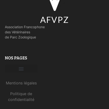
AFVPZ
Association Francophone
des Vétérinaires
de Parc Zoologique
NOS PAGES
Devenir membre
Mentions légales
Politique de
confidentialité