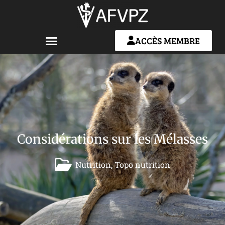
ACCÈS MEMBRE
Considérations sur les Mélasses
Nutrition
,
Topo nutrition